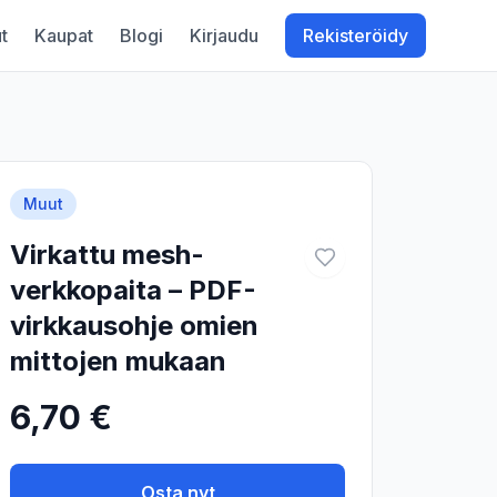
t
Kaupat
Blogi
Kirjaudu
Rekisteröidy
Muut
Virkattu mesh-
verkkopaita – PDF-
virkkausohje omien
mittojen mukaan
6,70 €
Osta nyt