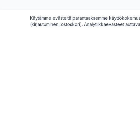
Käytämme evästeitä parantaaksemme käyttökokemustas
(kirjautuminen, ostoskori). Analytiikkaevästeet auttav
Digimarket
.fi
Ostajille
Selaa tuot
Suomen digitaalisten tuotteiden ja
palveluiden markkinapaikka.
Selaa pal
Selaa ka
Maksut käsittelee turvallisesti Stripe.
Ostoksen
Rekisterö