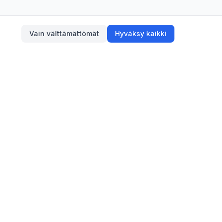
Vain välttämättömät
Hyväksy kaikki
Tietoa
Blogi
Yhteystiedot
Anna palautetta
Käyttöehdot
Tietosuoja