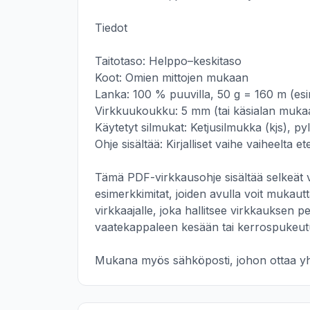
Tiedot

Taitotaso: Helppo–keskitaso

Koot: Omien mittojen mukaan

Lanka: 100 % puuvilla, 50 g = 160 m (esi
Virkkuukoukku: 5 mm (tai käsialan mukaa
Käytetyt silmukat: Ketjusilmukka (kjs), pyl
Ohje sisältää: Kirjalliset vaihe vaiheelta et
Tämä PDF-virkkausohje sisältää selkeät v
esimerkkimitat, joiden avulla voit mukauttaa
virkkaajalle, joka hallitsee virkkauksen p
vaatekappaleen kesään tai kerrospukeut
Mukana myös sähköposti, johon ottaa yht