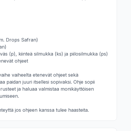
m. Drops Safran)

n)

väs (p), kiinteä silmukka (ks) ja piilosilmukka (ps)

enevät ohjeet 

aihe vaiheelta etenevät ohjeet sekä 
 paidan juuri itsellesi sopivaksi. Ohje sopii 
erusteet ja haluaa valmistaa monikäyttöisen 
umiseen.

eyttä jos ohjeen kanssa tulee haasteita.