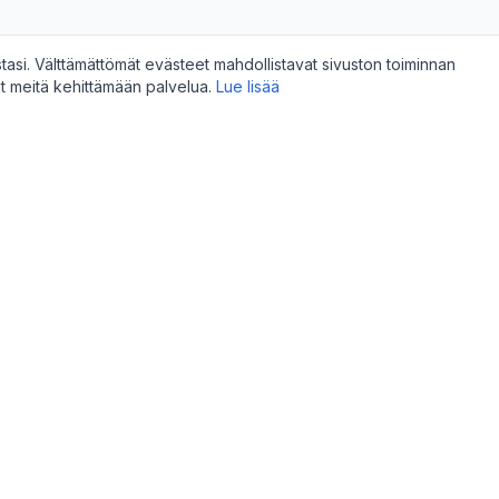
i. Välttämättömät evästeet mahdollistavat sivuston toiminnan
at meitä kehittämään palvelua.
Lue lisää
Myyjille
teita
Aloita myyminen
veluita
Hallintapaneeli
uppoja
Rekisteröinti 15€
i
Listaus 0,40€ / 4kk
idy
Myynti / palvelu 6,5% + 0,65€