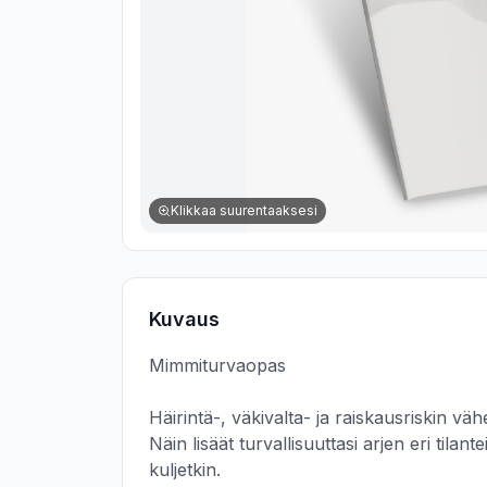
Klikkaa suurentaaksesi
Kuvaus
Mimmiturvaopas 

Häirintä-, väkivalta- ja raiskausriskin v
Näin lisäät turvallisuuttasi arjen eri tilan
kuljetkin.
