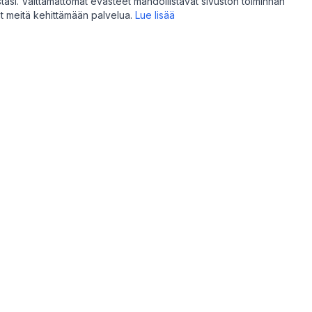
i. Välttämättömät evästeet mahdollistavat sivuston toiminnan
at meitä kehittämään palvelua.
Lue lisää
Myyjille
teita
Aloita myyminen
veluita
Hallintapaneeli
uppoja
Rekisteröinti 15€
i
Listaus 0,40€ / 4kk
idy
Myynti / palvelu 6,5% + 0,65€