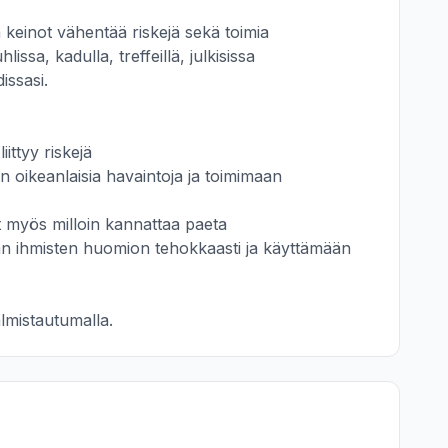
einot vähentää riskejä sekä toimia 
issa, kadulla, treffeillä, julkisissa 
ssasi.

ittyy riskejä

 oikeanlaisia havaintoja ja toimimaan  
 myös milloin kannattaa paeta

n ihmisten huomion tehokkaasti ja käyttämään 
lmistautumalla.