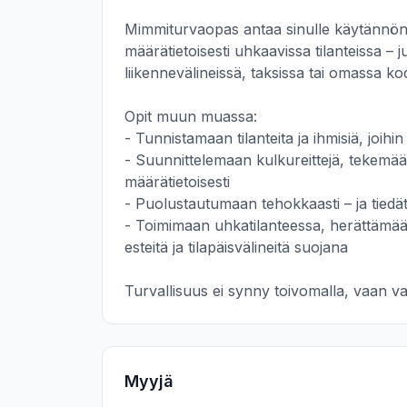
Mimmiturvaopas antaa sinulle käytännön k
määrätietoisesti uhkaavissa tilanteissa – juhl
liikennevälineissä, taksissa tai omassa kodi
Opit muun muassa:

- Tunnistamaan tilanteita ja ihmisiä, joihin li
- Suunnittelemaan kulkureittejä, tekemään
määrätietoisesti

- Puolustautumaan tehokkaasti – ja tiedät
- Toimimaan uhkatilanteessa, herättämää
esteitä ja tilapäisvälineitä suojana

Turvallisuus ei synny toivomalla, vaan va
Myyjä