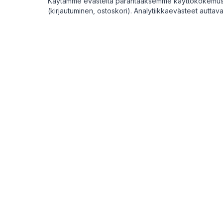
Käytämme evästeitä parantaaksemme käyttökokemustas
(kirjautuminen, ostoskori). Analytiikkaevästeet auttav
Digimarket
.fi
Ostajille
Selaa tuot
Suomen digitaalisten tuotteiden ja
palveluiden markkinapaikka.
Selaa pal
Selaa ka
Maksut käsittelee turvallisesti Stripe.
Ostoksen
Rekisterö
©
2026
Digimarket.fi. Kaikki oikeudet pidätetään.