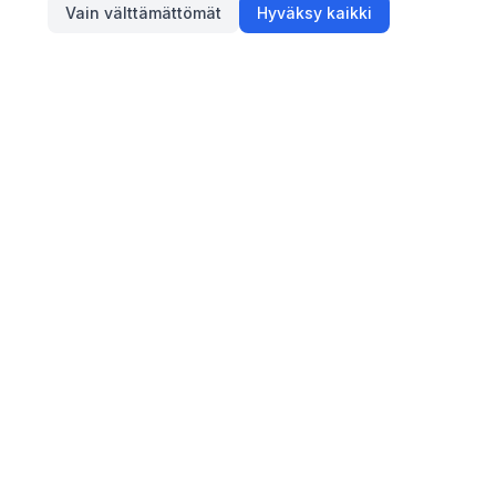
Vain välttämättömät
Hyväksy kaikki
Tietoa
Blogi
Yhteystiedot
Anna palautetta
Käyttöehdot
Tietosuoja