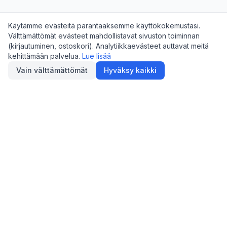
Käytämme evästeitä parantaaksemme käyttökokemustasi.
Välttämättömät evästeet mahdollistavat sivuston toiminnan
(kirjautuminen, ostoskori). Analytiikkaevästeet auttavat meitä
kehittämään palvelua.
Lue lisää
Vain välttämättömät
Hyväksy kaikki
Digimarket
.fi
Suomen digitaalisten tuotteiden ja palveluiden
markkinapaikka.
Maksut käsittelee turvallisesti Stripe.
Ostajille