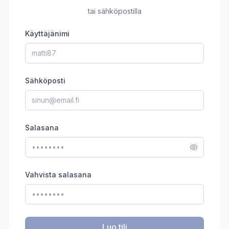
tai sähköpostilla
Käyttäjänimi
Sähköposti
Salasana
Vahvista salasana
Luo tili