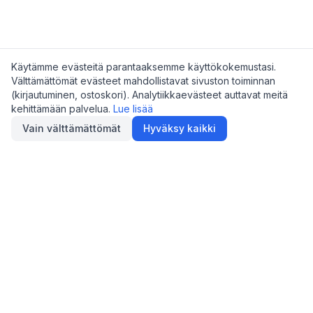
Käytämme evästeitä parantaaksemme käyttökokemustasi.
Välttämättömät evästeet mahdollistavat sivuston toiminnan
(kirjautuminen, ostoskori). Analytiikkaevästeet auttavat meitä
kehittämään palvelua.
Lue lisää
Vain välttämättömät
Hyväksy kaikki
Digimarket
.fi
Suomen digitaalisten tuotteiden ja palveluiden
markkinapaikka.